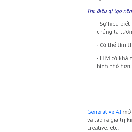
Thế điều gì tạo nê
- Sự hiểu biế
chúng ta tương
- Có thể tìm 
- LLM có khả 
hình nhỏ hơn.
Generative AI
mở r
và tạo ra giá trị 
creative, etc.