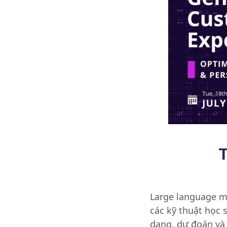
T
Large language m
các kỹ thuật học 
dạng, dự đoán và