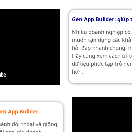
Gen App Builder: giúp 
Nhiều doanh nghiệp có 
muốn tận dụng các khả 
hỏi đáp nhanh chóng, hi
Hãy cùng xem cách trí t
dữ liệu phức tạp trở nê
hơn.
en App Builder
hành đối thoại và giống
hội cho các doanh