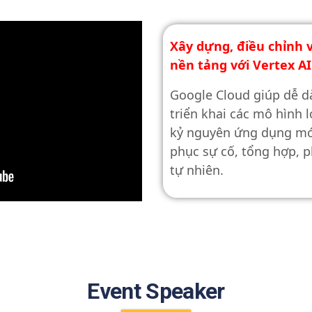
Xây dựng, điều chỉnh v
nền tảng với Vertex AI
Google Cloud giúp dễ dà
triển khai các mô hình 
kỷ nguyên ứng dụng mới
phục sự cố, tổng hợp, p
tự nhiên.
Event Speaker