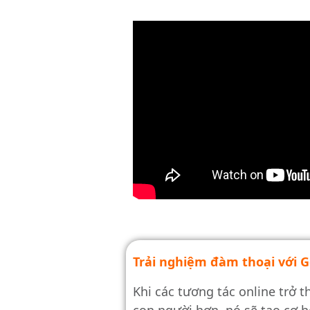
Trải nghiệm đàm thoại với G
Khi các tương tác online trở t
con người hơn, nó sẽ tạo cơ 