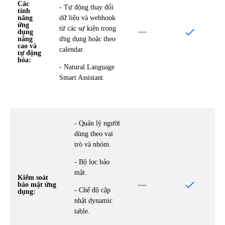
Các
- Tự động thay đổi
tính
năng
dữ liệu và webhook
ứng
từ các sự kiện trong
dụng
nâng
ứng dụng hoặc theo
cao và
calendar.
tự động
hóa:
- Natural Language
Smart Assistant.
- Quản lý người
dùng theo vai
trò và nhóm.
- Bộ lọc bảo
mật.
Kiểm soát
bảo mật ứng
- Chế độ cập
dụng:
nhật dynamic
table.