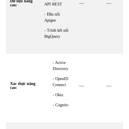
Dữ liệu nâng
API REST
cao:
- Đầu nối
Apigee
- Trình kết nối
BigQuery
- Active
Directory
- OpenID
Xác thực nâng
Connect
cao:
- Okta
- Cognito