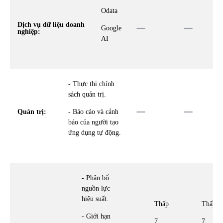
Odata
Dịch vụ dữ liệu doanh
Google
nghiệp:
AI
- Thực thi chính
sách quản trị.
Quản trị:
- Báo cáo và cảnh
báo của người tạo
ứng dụng tự động.
- Phân bổ
nguồn lực
hiệu suất.
Thấp
Thấp
- Giới hạn
7
7