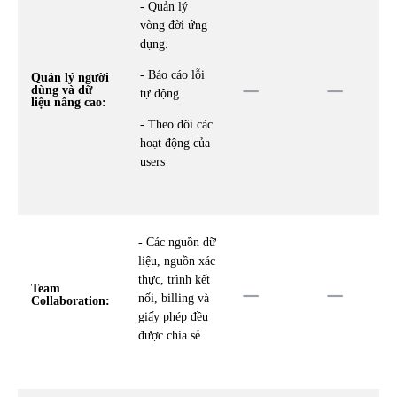
- Quản lý
vòng đời ứng
dụng.
- Báo cáo lỗi
Quản lý người
dùng và dữ
tự động.
liệu nâng cao:
- Theo dõi các
hoạt động của
users
- Các nguồn dữ
liệu, nguồn xác
thực, trình kết
Team
nối, billing và
Collaboration:
giấy phép đều
được chia sẻ.