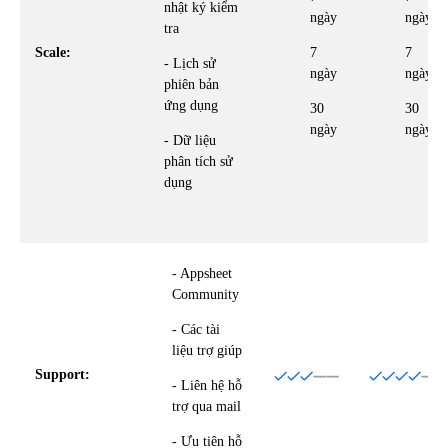
nhật ký kiểm
ngày
ngày
tra
Scale:
7
7
- Lịch sử
ngày
ngày
phiên bản
ứng dụng
30
30
ngày
ngày
- Dữ liệu
phân tích sử
dụng
- Appsheet
Community
- Các tài
liệu trợ giúp
Support:
- Liên hệ hỗ
trợ qua mail
- Ưu tiên hỗ