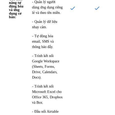
- Quản lý người
năng tự
động hóa
dùng ứng dụng riêng
và ứng
lẻ và theo tên miền.
dụng cơ
bản:
- Quản lý dữ liệu
nhạy cảm.
- Tự động hóa
email, SMS và
thông báo đẩy.
- Trình kết nối
Google Workspace
(Sheets, Forms,
Drive, Calendars,
Docs).
- Trình kết nối
Microsoft Excel cho
Office 365, Dropbox
và Box.
- Đầu nối Airtable