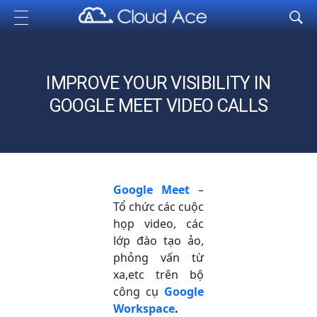
Cloud Ace
Nhà cung cấp giải pháp trên GCP cho doanh nghiệp
IMPROVE YOUR VISIBILITY IN
GOOGLE MEET VIDEO CALLS
Google Meet
–
Tổ chức các cuộc
họp video, các
lớp đào tạo ảo,
phỏng vấn từ
xa,etc trên bộ
công cụ
Google
Workspace
.