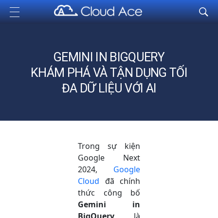
Cloud Ace
Nhà cung cấp giải pháp trên GCP cho doanh nghiệp
GEMINI IN BIGQUERY
KHÁM PHÁ VÀ TẬN DỤNG TỐI
ĐA DỮ LIỆU VỚI AI
Trong sự kiện
Google Next
2024,
Google
Cloud
đã chính
thức công bố
Gemini in
BigQuery
, là