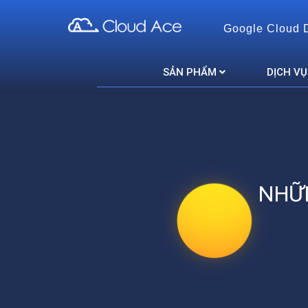
Google Cloud 
Cloud Ace
Nhà cung cấp giải pháp trên GCP cho doanh nghiệp
SẢN PHẨM
DỊCH VỤ
NHỮN