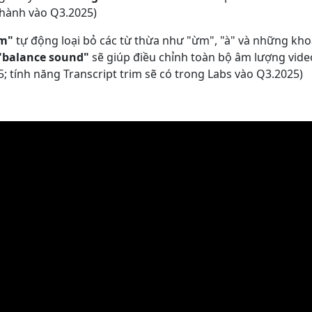
 hành vào Q3.2025)
im
"
tự động loại bỏ các từ thừa như "ừm", "à" và những kh
"
balance sound
"
sẽ giúp điều chỉnh toàn bộ âm lượng vide
; tính năng Transcript trim sẽ có trong Labs vào Q3.2025)