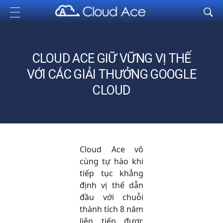
Cloud Ace
Nhà cung cấp giải pháp trên GCP cho doanh nghiệp
CLOUD ACE GIỮ VỮNG VỊ THẾ
VỚI CÁC GIẢI THƯỞNG GOOGLE
CLOUD
Cloud Ace vô
cùng tự hào khi
tiếp tục khẳng
định vị thế dẫn
đầu với chuỗi
thành tích 8 năm
liên tiếp được