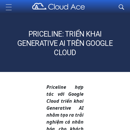
Cloud Ace
Nhà cung cấp giải pháp trên GCP cho doanh nghiệp
PRICELINE: TRIỂN KHAI
GENERATIVE AI TRÊN GOOGLE
CLOUD
Priceline hợp
tác với Google
Cloud triển khai
Generative AI
nhằm tạo ra trải
nghiệm cá nhân
hóa cho khách