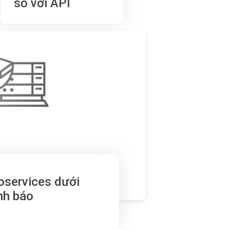
số với API
oservices dưới
nh báo