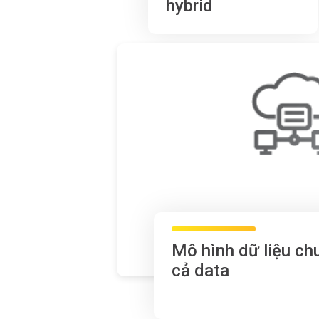
hybrid
Mô hình dữ liệu ch
cả data