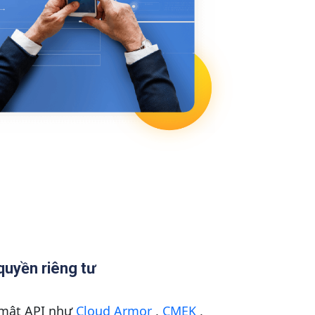
quyền riêng tư
 mật API như
Cloud Armor
,
CMEK
,