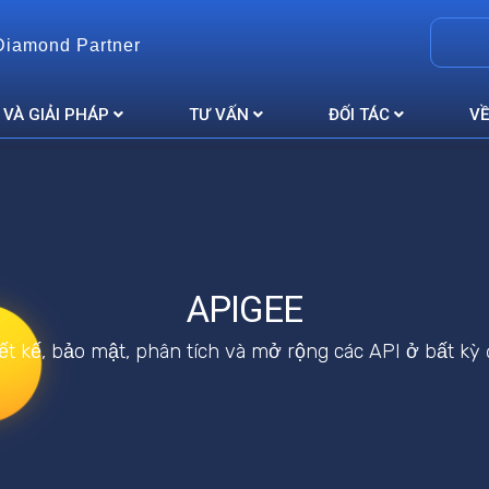
Diamond Partner
 VÀ GIẢI PHÁP
TƯ VẤN
ĐỐI TÁC
VỀ
APIGEE
ết kế, bảo mật, phân tích và mở rộng các API ở bất kỳ