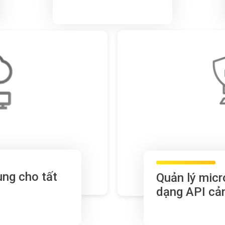
ung cho tất
Quản lý micr
dạng API cả