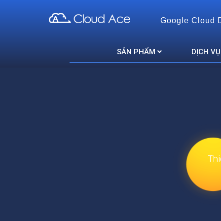
Google Cloud 
Cloud Ace
Nhà cung cấp giải pháp trên GCP cho doanh nghiệp
SẢN PHẨM
DỊCH VỤ
Thi