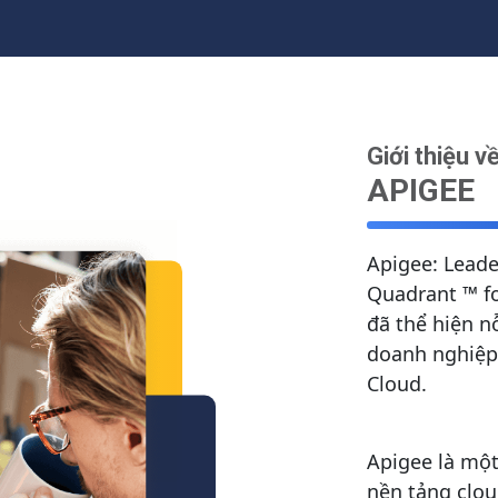
Giới thiệu v
APIGEE
Apigee: Leade
Quadrant ™ fo
đã thể hiện n
doanh nghiệp
Cloud.
Apigee là một
nền tảng clo