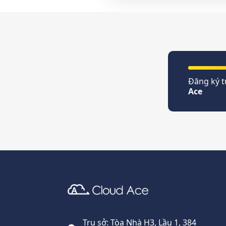
Đăng ký t
Ace
Cloud Ace
Nhà cung cấp giải pháp trên GCP cho doanh nghiệp
Trụ sở: Tòa Nhà H3, Lầu 1, 384