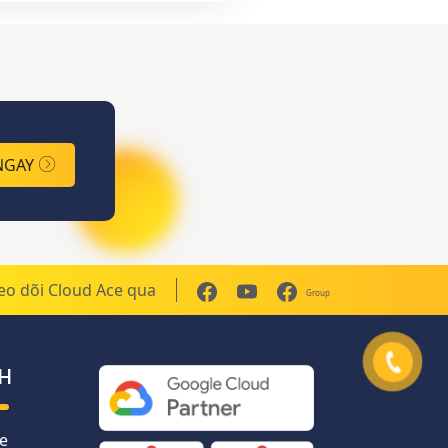
NGAY
eo dõi Cloud Ace qua
Group
H
e