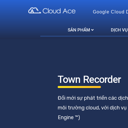
Google Cloud 
Cloud Ace
Nhà cung cấp giải pháp trên GCP cho doanh nghiệp
SẢN PHẨM
DỊCH VỤ
Town Recorder
Đổi mới sự phát triển các dịc
môi trường cloud, với dịch vụ
Engine ™)