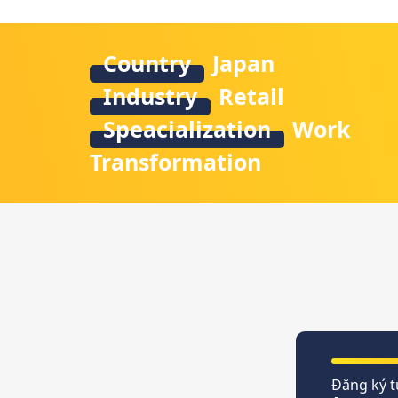
Country
Japan
Industry
Retail
Speacialization
Work
Transformation
Đăng ký t