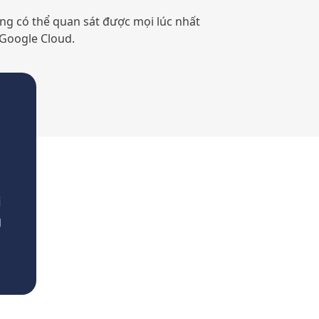
ống có thể quan sát được mọi lúc nhất
 Google Cloud.
i
g