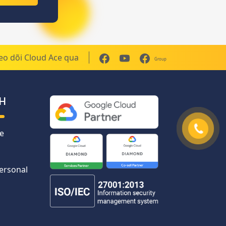
eo dõi Cloud Ace qua
Group
H
e
Personal