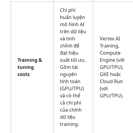
Chi phí
huấn luyện
mô hình AI
trên dữ liệu
và tinh
Vertex AI
chỉnh để
Training,
đạt hiệu
Compute
Training &
suất tối ưu.
Engine (với
tuning
Gồm tài
GPU/TPU),
costs
nguyên
GKE hoặc
tính toán
Cloud Run
(GPU/TPU)
(với
và có thể
GPU/TPU).
cả chi phí
của chính
dữ liệu
training.