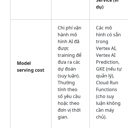
dụ)
Chi phí vận
Các mô
hành mô
hình có sẵn
hình AI đã
trong
được
Vertex AI,
training để
Vertex AI
đưa ra các
Prediction,
Model
dự đoán
GKE (nếu tự
serving cost
(suy luận).
quản lý),
Thường
Cloud Run
tính theo
Functions
số yêu cầu
(cho suy
hoặc theo
luận không
đơn vị thời
cần máy
gian.
chủ).