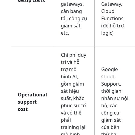
setup costs
gateways,
Gateway,
cân bằng
Cloud
tải, công cụ
Functions
giám sát,
(để hỗ trợ
etc.
logic)
Chi phí duy
trì và hỗ
trợ mô
Google
hình AI,
Cloud
gồm giám
Support,
sát hiệu
thời gian
Operational
suất, khắc
nhân sự nội
support
phục sự cố
bộ, các
cost
và có thể
công cụ
phải
giám sát
training lại
của bên
mô hình
thứ ba