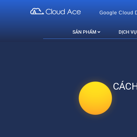
Google Cloud 
Cloud Ace
Nhà cung cấp giải pháp trên GCP cho doanh nghiệp
SẢN PHẨM
DỊCH VỤ
CÁCH