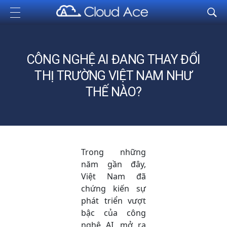
Cloud Ace
Nhà cung cấp giải pháp trên GCP cho doanh nghiệp
CÔNG NGHỆ AI ĐANG THAY ĐỔI
THỊ TRƯỜNG VIỆT NAM NHƯ
THẾ NÀO?
Trong những
năm gần đây,
Việt Nam đã
chứng kiến sự
phát triển vượt
bậc của công
nghệ AI, mở ra