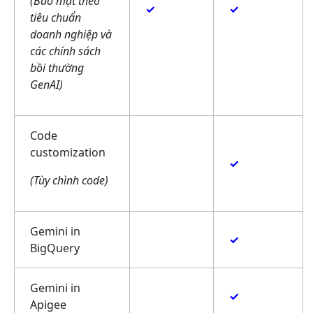
(Bảo mật theo
✓
✓
tiêu chuẩn
doanh nghiệp và
các chính sách
bồi thường
GenAI)
Code
customization
✓
(Tùy chình code)
Gemini in
✓
BigQuery
Gemini in
✓
Apigee