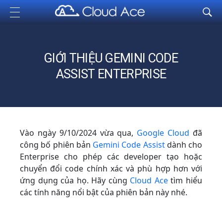
Cloud Ace
Nhà cung cấp giải pháp trên GCP cho doanh nghiệp
GIỚI THIỆU GEMINI CODE
ASSIST ENTERPRISE
Vào ngày 9/10/2024 vừa qua,
Google Cloud
đã
công bố phiên bản
Gemini Code Assist
dành cho
Enterprise cho phép các developer tạo hoặc
chuyển đổi code chính xác và phù hợp hơn với
ứng dụng của họ. Hãy cùng
Cloud Ace
tìm hiểu
các tính năng nổi bật của phiên bản này nhé.