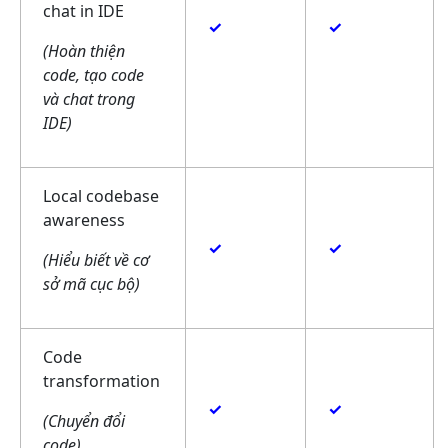
chat in IDE
✓
✓
(Hoàn thiện
code, tạo code
và chat trong
IDE)
Local codebase
awareness
✓
✓
(Hiểu biết về cơ
sở mã cục bộ)
Code
transformation
✓
✓
(Chuyển đổi
code)