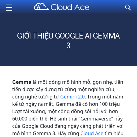
Cloud Ace
Nhà cung cấp giải pháp trên GCP cho doanh nghiệp
GIỚI THIỆU GOOGLE AI GEMMA
3
Gemma
là một dòng mô hình mở, gọn nhẹ, tiên
tiến được xây dựng từ cùng một nghiên cứu,
công nghệ tương tự
Gemini 2.0
. Trong một năm
kể từ ngày ra mắt, Gemma đã có hơn 100 triệu
lượt tải xuống, một cộng đồng sôi nổi với hơn
60.000 biến thể. Hệ sinh thái “Gemmaverse” này
của Google Cloud đang ngày càng phát triển vơi
mô hình Gemma 3. Hãy cùng
Cloud Ace
tìm hiểu