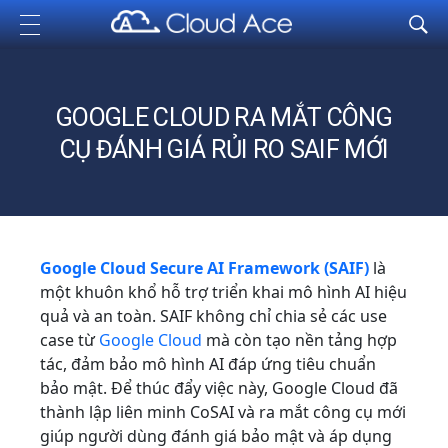
Cloud Ace
Nhà cung cấp giải pháp trên GCP cho doanh nghiệp
GOOGLE CLOUD RA MẮT CÔNG
CỤ ĐÁNH GIÁ RỦI RO SAIF MỚI
Google Cloud Secure AI Framework (SAIF)
là
một khuôn khổ hỗ trợ triển khai mô hình AI hiệu
quả và an toàn. SAIF không chỉ chia sẻ các use
case từ
Google Cloud
mà còn tạo nền tảng hợp
tác, đảm bảo mô hình AI đáp ứng tiêu chuẩn
bảo mật. Để thúc đẩy việc này, Google Cloud đã
thành lập liên minh CoSAI và ra mắt công cụ mới
giúp người dùng đánh giá bảo mật và áp dụng