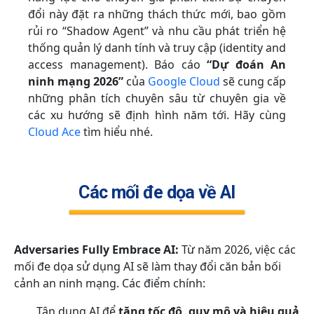
đổi này đặt ra những thách thức mới, bao gồm
rủi ro “Shadow Agent” và nhu cầu phát triển hệ
thống quản lý danh tính và truy cập (identity and
access management). Báo cáo
“Dự đoán An
ninh mạng 2026”
của
Google Cloud
sẽ cung cấp
những phân tích chuyên sâu từ chuyên gia về
các xu hướng sẽ định hình năm tới. Hãy cùng
Cloud Ace
tìm hiểu nhé.
Các mối đe dọa về AI
Adversaries Fully Embrace AI:
Từ năm 2026, việc các
mối đe dọa sử dụng AI sẽ làm thay đổi căn bản bối
cảnh an ninh mạng. Các điểm chính:
Tận dụng AI để
tăng tốc độ, quy mô và hiệu quả