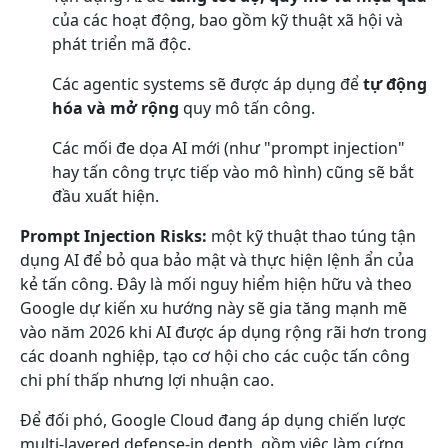
của các hoạt động, bao gồm kỹ thuật xã hội và
phát triển mã độc.
Các agentic systems sẽ được áp dụng để
tự động
hóa và mở rộng
quy mô tấn công.
Các mối đe dọa AI mới (như "prompt injection"
hay tấn công trực tiếp vào mô hình) cũng sẽ bắt
đầu xuất hiện.
Prompt Injection Risks:
một kỹ thuật thao túng tận
dụng AI để bỏ qua bảo mật và thực hiện lệnh ẩn của
kẻ tấn công. Đây là mối nguy hiểm hiện hữu và theo
Google dự kiến xu hướng này sẽ gia tăng mạnh mẽ
vào năm 2026 khi AI được áp dụng rộng rãi hơn trong
các doanh nghiệp, tạo cơ hội cho các cuộc tấn công
chi phí thấp nhưng lợi nhuận cao.
Để đối phó, Google Cloud đang áp dụng chiến lược
multi-layered defense-in depth, gồm việc làm cứng