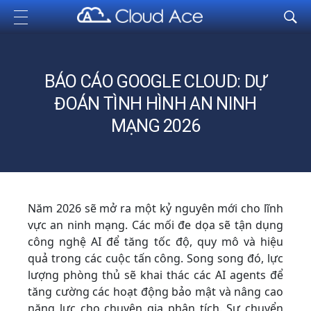
Cloud Ace
Nhà cung cấp giải pháp trên GCP cho doanh nghiệp
BÁO CÁO GOOGLE CLOUD: DỰ
ĐOÁN TÌNH HÌNH AN NINH
MẠNG 2026
Năm 2026 sẽ mở ra một kỷ nguyên mới cho lĩnh
vực an ninh mạng. Các mối đe dọa sẽ tận dụng
công nghệ AI để tăng tốc độ, quy mô và hiệu
quả trong các cuộc tấn công. Song song đó, lực
lượng phòng thủ sẽ khai thác các AI agents để
tăng cường các hoạt động bảo mật và nâng cao
năng lực cho chuyên gia phân tích. Sự chuyển