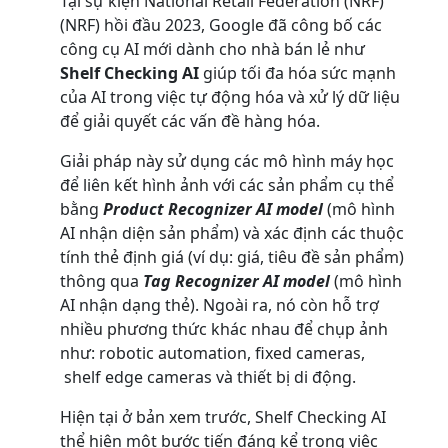
Tại sự kiện National Retail Federation (NRF)
(NRF) hồi đầu 2023, Google đã công bố các
công cụ AI mới dành cho nhà bán lẻ như
Shelf Checking AI
giúp tối đa hóa sức mạnh
của AI trong việc tự động hóa và xử lý dữ liệu
để giải quyết các vấn đề hàng hóa.
Giải pháp này sử dụng các mô hình máy học
để liên kết hình ảnh với các sản phẩm cụ thể
bằng
Product Recognizer AI model
(mô hình
AI nhận diện sản phẩm) và xác định các thuộc
tính thẻ định giá (ví dụ: giá, tiêu đề sản phẩm)
thông qua
Tag Recognizer AI model
(mô hình
AI nhận dạng thẻ). Ngoài ra, nó còn hỗ trợ
nhiều phương thức khác nhau để chụp ảnh
như: robotic automation, fixed cameras,
shelf edge cameras và thiết bị di động.
Hiện tại ở bản xem trước, Shelf Checking AI
thể hiện một bước tiến đáng kể trong việc