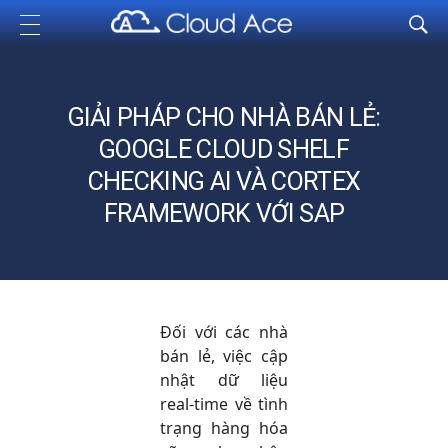
Cloud Ace
Nhà cung cấp giải pháp trên GCP cho doanh nghiệp
GIẢI PHÁP CHO NHÀ BÁN LẺ:
GOOGLE CLOUD SHELF
CHECKING AI VÀ CORTEX
FRAMEWORK VỚI SAP
Đối với các nhà
bán lẻ, việc cập
nhật dữ liệu
real-time về tình
trạng hàng hóa