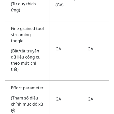
(Tư duy thích
(GA)
ứng)
Fine-grained tool
streaming
toggle
GA
GA
(Bật/tắt truyền
dữ liệu công cụ
theo mức chi
tiết)
Effort parameter
(Tham số điều
GA
GA
chỉnh mức độ xử
lý)