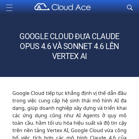
Cloud Ace
Nhà cung cấp giải pháp trên GCP cho doanh nghiệp
GOOGLE CLOUD ĐƯA CLAUDE
OPUS 4.6 VÀ SONNET 4.6 LÊN
VERTEX AI
Google Cloud tiếp tục khẳng định vị thế dẫn đầu
trong việc cung cấp hệ sinh thái mô hình AI đa
dạng, giúp doanh nghiệp xây dựng và triển khai
các ứng dụng cũng như AI Agents ở quy mô
toàn cầu. hằm tối ưu hóa hiệu suất và độ tin cậy
trên nền tảng Vertex AI, Google Cloud vừa công
bố việc tích hợp các mô hình Claude 4.6 của