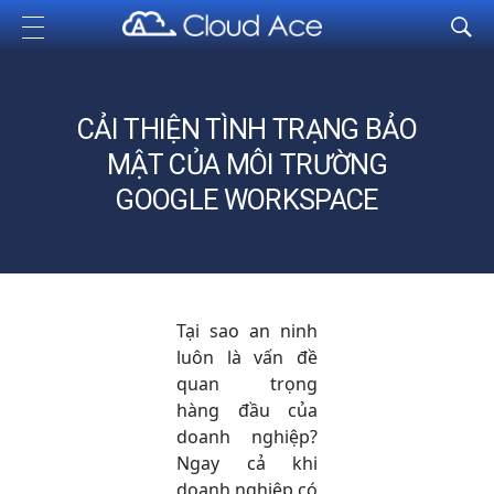
Cloud Ace
Nhà cung cấp giải pháp trên GCP cho doanh nghiệp
CẢI THIỆN TÌNH TRẠNG BẢO
MẬT CỦA MÔI TRƯỜNG
GOOGLE WORKSPACE
Tại sao an ninh
luôn là vấn đề
quan trọng
hàng đầu của
doanh nghiệp?
Ngay cả khi
doanh nghiệp có