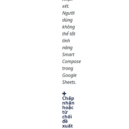
xét.
Người
dùng
không
thể tắt
tính
năng
Smart
Compose
trong
Google
Sheets.
Chấp
nhận
hoặc
từ
chối
đề
xuất