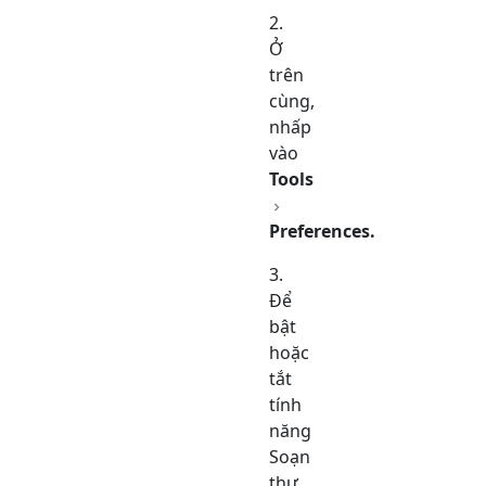
Ở
trên
cùng,
nhấp
vào
Tools
Preferences.
Để
bật
hoặc
tắt
tính
năng
Soạn
thư