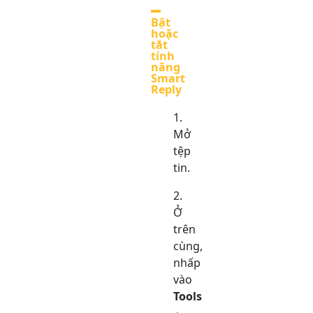
Bật
hoặc
tắt
tính
năng
Smart
Reply
Mở
tệp
tin.
Ở
trên
cùng,
nhấp
vào
Tools