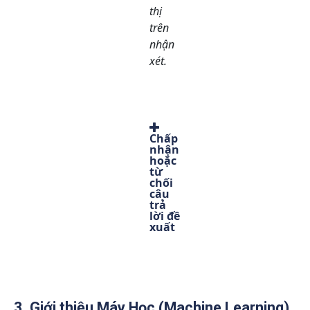
thị
trên
nhận
xét.
Chấp
nhận
hoặc
từ
chối
câu
trả
lời đề
xuất
3. Giới thiệu Máy Học (Machine Learning)