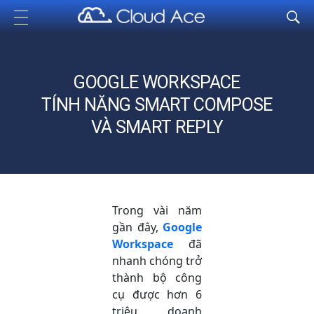
Cloud Ace
Nhà cung cấp giải pháp trên GCP cho doanh nghiệp
GOOGLE WORKSPACE
TÍNH NĂNG SMART COMPOSE
VÀ SMART REPLY
Trong vài năm
gần đây,
Google
Workspace
đã
nhanh chóng trở
thành bộ công
cụ được hơn 6
triệu doanh