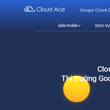
Google Cloud 
Cloud Ace
Nhà cung cấp giải pháp trên GCP cho doanh nghiệp
SẢN PHẨM
DỊCH VỤ
Clo
Thị trường Go