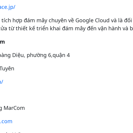
ce.jp/
 tích hợp đám mây chuyên về Google Cloud và là đối
ửa từ thiết kế triển khai đám mây đến vận hành và bả
am
Hoàng Diệu, phường 6,quận 4
 Tuyên
n/
g MarCom
e.com