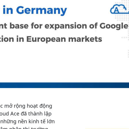
iệc mở rộng hoạt động
loud Ace đã thành lập
 những nền kinh tế lớn
hâm nhập thị trường