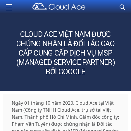
Cloud Ace
Nhà cung cấp giải pháp trên GCP cho doanh nghiệp
CLOUD ACE VIỆT NAM ĐƯỢC
CHỨNG NHẬN LÀ ĐỐI TÁC CAO
CẤP CUNG CẤP DỊCH VỤ MSP
(MANAGED SERVICE PARTNER)
BỞI GOOGLE
Ngày 01 tháng 10 năm 2020, Cloud Ace tại Việt
Nam (Công ty TNHH Cloud Ace, trụ sở tại Việt
Nam, Thành phố Hồ Chí Minh, Giám đốc công ty:
Phạm Văn Tuyên) được chứng nhận là Đối tác
cao cấp cung cấp dịch vụ MSP (Managed Service