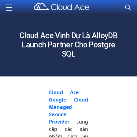
Cloud Ace
Nhà cung cấp giải pháp trên GCP cho doanh nghiệp
Cloud Ace Vinh Dự Là AlloyDB
Launch Partner Cho Postgre
SQL
Cloud Ace
–
Google Cloud
Managed
Service
Provider
, cung
cấp các sản
phẩm dịch vụ