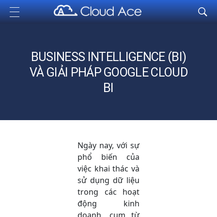
Cloud Ace
Nhà cung cấp giải pháp trên GCP cho doanh nghiệp
BUSINESS INTELLIGENCE (BI)
VÀ GIẢI PHÁP GOOGLE CLOUD
BI
Ngày nay, với sự
phổ biến của
việc khai thác và
sử dụng dữ liệu
trong các hoạt
động kinh
doanh, cụm từ