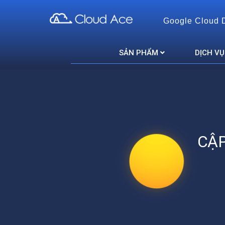
Google Cloud 
Cloud Ace
Nhà cung cấp giải pháp trên GCP cho doanh nghiệp
SẢN PHẨM
DỊCH VỤ
CẬP