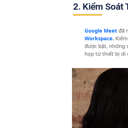
2. Kiểm Soát
Google Meet
đã m
Workspace
.
Kiểm 
được bật, những 
họp từ thiết bị d