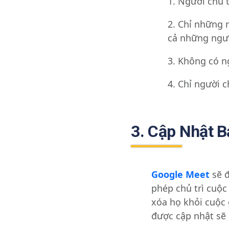
Người chủ t
Chỉ những 
cả những ngườ
Không có n
Chỉ người c
3. Cập Nhật Bả
Google Meet
sẽ đ
phép chủ trì cuộ
xóa họ khỏi cuộc 
được cập nhật sẽ 