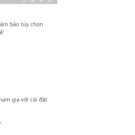
đảm bảo tùy chọn
ể:
ham gia với cài đặt
e
.