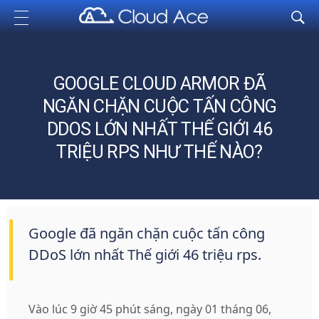
Cloud Ace
Nhà cung cấp giải pháp trên GCP cho doanh nghiệp
GOOGLE CLOUD ARMOR ĐÃ
NGĂN CHẶN CUỘC TẤN CÔNG
DDOS LỚN NHẤT THẾ GIỚI 46
TRIỆU RPS NHƯ THẾ NÀO?
Google đã ngăn chặn cuộc tấn công
DDoS lớn nhất Thế giới 46 triệu rps.
Vào lúc 9 giờ 45 phút sáng, ngày 01 tháng 06,