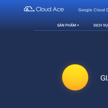
Google Cloud 
Cloud Ace
Nhà cung cấp giải pháp trên GCP cho doanh nghiệp
SẢN PHẨM
DỊCH VỤ
G