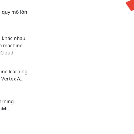
n quy mô lớn
n khác nhau
áp machine
 Cloud.
ine learning
 Vertex AI.
arning
toML.