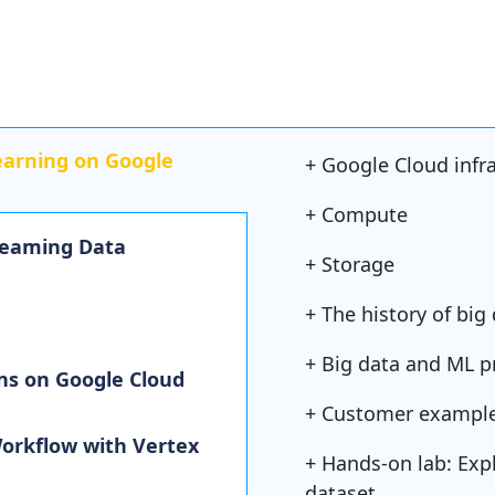
earning on Google
+ Google Cloud infr
+ Compute
treaming Data
+ Storage
+ The history of bi
+ Big data and ML p
ns on Google Cloud
+ Customer exampl
orkflow with Vertex
+ Hands-on lab: Exp
dataset