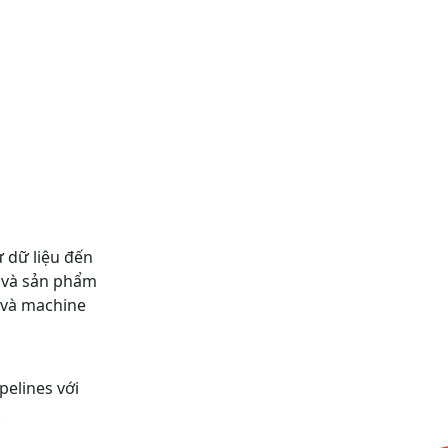
ừ dữ liệu đến
 và sản phẩm
n và machine
pelines với
.