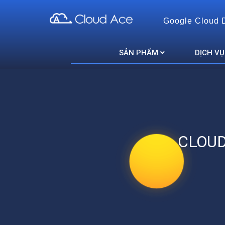
Google Cloud 
Cloud Ace
Nhà cung cấp giải pháp trên GCP cho doanh nghiệp
SẢN PHẨM
DỊCH VỤ
CLOUD