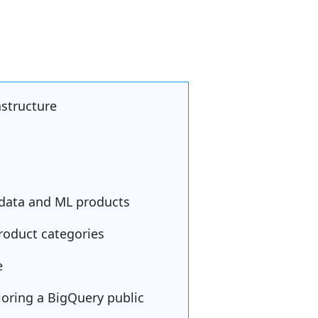
astructure
g data and ML products
roduct categories
e
loring a BigQuery public