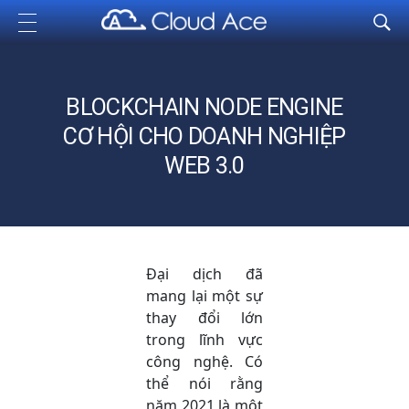
Cloud Ace
Nhà cung cấp giải pháp trên GCP cho doanh nghiệp
BLOCKCHAIN NODE ENGINE
CƠ HỘI CHO DOANH NGHIỆP
WEB 3.0
Đại dịch đã
mang lại một sự
thay đổi lớn
trong lĩnh vực
công nghệ. Có
thể nói rằng
năm 2021 là một