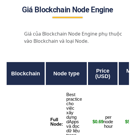
Giá Blockchain Node Engine
Giá của Blockchain Node Engine phụ thuộc
vào Blockchain và loại Node.
Price
Mon
Blockchain
Node type
(USD)
Best
practice
cho
việc
xây
dựng
per
Full
dApps
$0.69
node
$503
Node:
và đọc
hour
dữ liệu