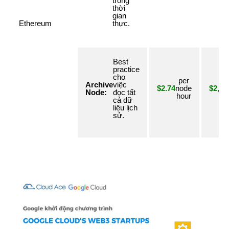
trong
thời
gian
Ethereum
thực.
Best
practice
cho
per
Archive
việc
$2.74
node
$2,00
Node:
đọc tất
hour
cả dữ
liệu lịch
sử.