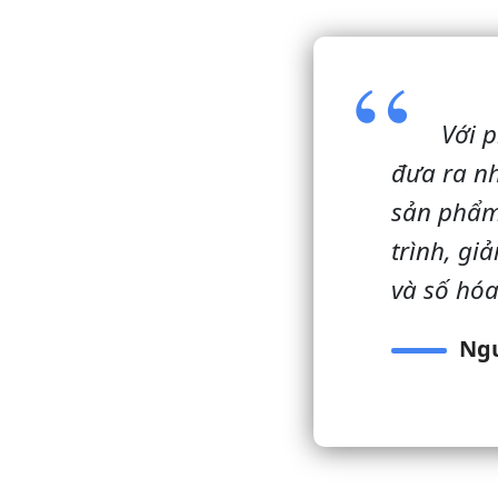
Với 
đưa ra nh
sản phẩm 
trình, gi
và số hó
Ngu