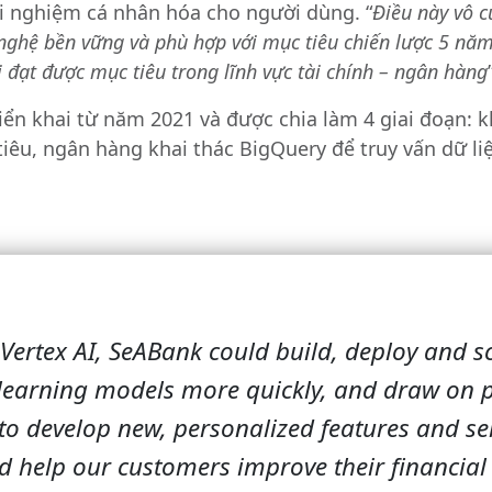
ải nghiệm cá nhân hóa cho người dùng. “
Điều này vô c
nghệ bền vững và phù hợp với mục tiêu chiến lược 5 năm
i đạt được mục tiêu trong lĩnh vực tài chính – ngân hàng
ển khai từ năm 2021 và được chia làm 4 giai đoạn: kh
tiêu, ngân hàng khai thác BigQuery để truy vấn dữ li
Vertex AI, SeABank could build, deploy and s
earning models more quickly, and draw on p
 to develop new, personalized features and se
d help our customers improve their financial 