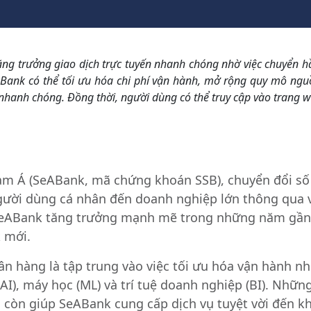
g trưởng giao dịch trực tuyến nhanh chóng nhờ việc chuyển hầ
ABank có thể tối ưu hóa chi phí vận hành, mở rộng quy mô ng
nhanh chóng. Đồng thời, người dùng có thể truy cập vào trang 
 Á (SeABank, mã chứng khoán SSB), chuyển đổi số 
gười dùng cá nhân đến doanh nghiệp lớn thông qua v
à SeABank tăng trưởng mạnh mẽ trong những năm gần
 mới.
ân hàng là tập trung vào việc tối ưu hóa vận hành 
(AI), máy học (ML) và trí tuệ doanh nghiệp (BI). Nhữ
à còn giúp SeABank cung cấp dịch vụ tuyệt vời đến k