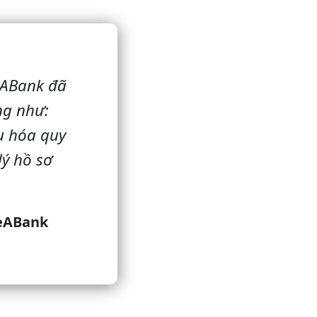
eABank đã
ng như:
ưu hóa quy
lý hồ sơ
SeABank