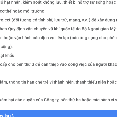
ở hạt nhân, kiểm soát không lưu, thiết bị hỗ trợ sự sống hoặ
 cơ thể hoặc môi trường.
oject (đối tượng có tính phí, lưu trữ, mạng, v.v. ) để xây dựng
n theo Quy định vận chuyển vũ khí quốc tế do Bộ Ngoại giao Mỹ t
iển hoặc vận hành các dịch vụ liên lạc (các ứng dụng cho phé
 cộng).
mật khẩu.
 cấp cho bên thứ 3 để can thiệp vào công việc của người khác
 dâm, thông tin hạn chế trẻ vị thành niên, thanh thiếu niên hoặ
 xâm hại các quyền của Công ty, bên thứ ba hoặc các hành vi 
n lại）