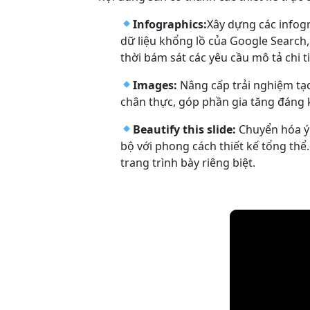
Infographics:
Xây dựng các infogr
dữ liệu khổng lồ của Google Search
thời bám sát các yêu cầu mô tả chi ti
Images:
Nâng cấp trải nghiệm tạ
chân thực, góp phần gia tăng đáng k
Beautify this slide:
Chuyển hóa ý 
bộ với phong cách thiết kế tổng thể
trang trình bày riêng biệt.