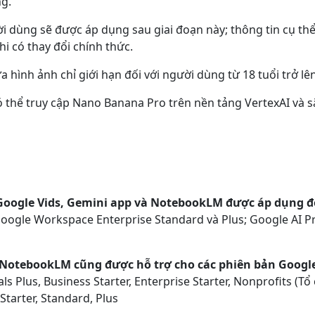
g.
 dùng sẽ được áp dụng sau giai đoạn này; thông tin cụ th
i có thay đổi chính thức.
ửa hình ảnh chỉ giới hạn đối với người dùng từ 18 tuổi trở lên
thể truy cập Nano Banana Pro trên nền tảng VertexAI và sắp
Google Vids, Gemini app và NotebookLM được áp dụng đố
ogle Workspace Enterprise Standard và Plus; Google AI Pro 
NotebookLM cũng được hỗ trợ cho các phiên bản Googl
als Plus, Business Starter, Enterprise Starter, Nonprofits (T
Starter, Standard, Plus