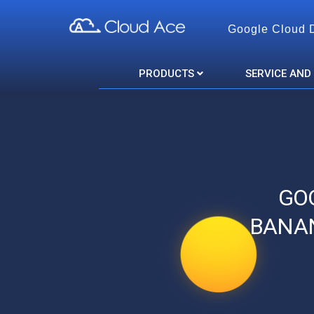
Google Cloud 
Cloud Ace
Nhà cung cấp giải pháp trên GCP cho doanh nghiệp
PRODUCTS
SERVICE AND
GO
BANAN