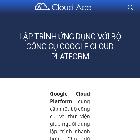
Cloud Ace
Nhà cung cấp giải pháp trên GCP cho doanh nghiệp
LẬP TRÌNH ỨNG DỤNG VỚI BỘ
CÔNG CỤ GOOGLE CLOUD
PLATFORM
Google Cloud
Platform
cung
cấp một bộ công
cụ và thư viện
giúp người dùng
lập trình nhanh
hơn. Cho dù