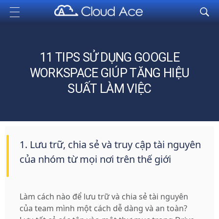
Cloud Ace
Nhà cung cấp giải pháp trên GCP cho doanh nghiệp
11 TIPS SỬ DỤNG GOOGLE
WORKSPACE GIÚP TĂNG HIỆU
SUẤT LÀM VIỆC
1. Lưu trữ, chia sẻ và truy cập tài nguyên
của nhóm từ mọi nơi trên thế giới
Làm cách nào để lưu trữ và chia sẻ tài nguyên
của team mình một cách dễ dàng và an toàn?