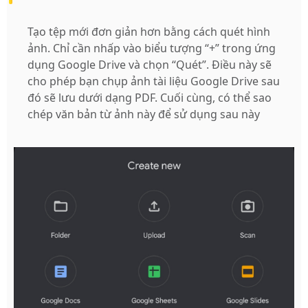
Tạo tệp mới đơn giản hơn
bằng cách quét hình
ảnh. Chỉ cần nhấp vào biểu tượng “+” trong ứng
dụng Google Drive và chọn “Quét”. Điều này sẽ
cho phép bạn chụp ảnh tài liệu Google Drive sau
đó sẽ lưu dưới dạng PDF. Cuối cùng, có thể sao
chép văn bản từ ảnh này để sử dụng sau này