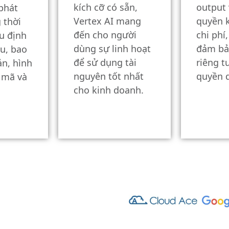
kích cỡ có sẵn,
output 
phát
Vertex AI mang
quyền 
 thời
đến cho người
chi phí
u định
dùng sự linh hoạt
đảm bả
ệu, bao
để sử dụng tài
riêng t
n, hình
nguyên tốt nhất
quyền d
, mã và
cho kinh doanh.