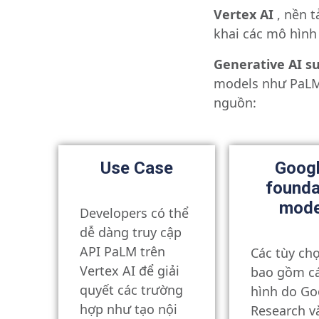
Vertex AI
, nền 
khai các mô hình
Generative AI su
models như PaLM 
nguồn:
Use Case
Googl
founda
mode
Developers có thể
dễ dàng truy cập
API PaLM trên
Các tùy ch
Vertex AI để giải
bao gồm c
quyết các trường
hình do Go
hợp như tạo nội
Research v