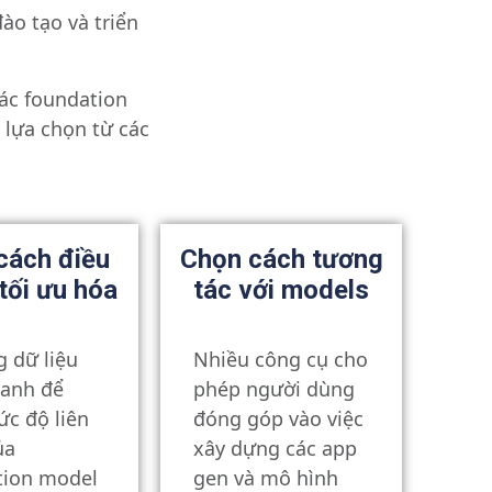
o tạo và triển
ác foundation
 lựa chọn từ các
cách điều
Chọn cách tương
 tối ưu hóa
tác với models
 dữ liệu
Nhiều công cụ cho
oanh để
phép người dùng
c độ liên
đóng góp vào việc
ủa
xây dựng các app
tion model
gen và mô hình