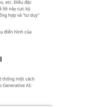
o, etc. Điều đặc
ả lời này cực kỳ
ổng hợp và “tư duy”
dụ điển hình của
I
hệ thống một cách
p Generative AI: