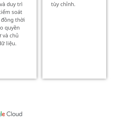
và duy trì
tùy chỉnh.
kiểm soát
, đồng thời
o quyền
ư và chủ
ữ liệu.