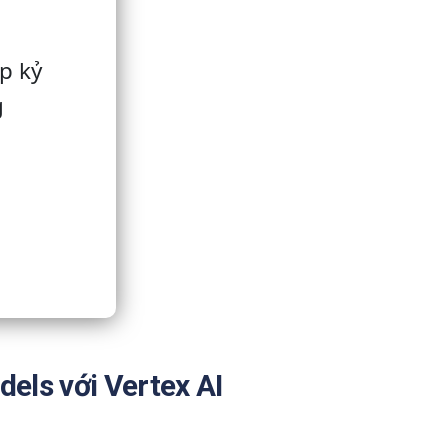
p kỷ
g
dels với Vertex AI