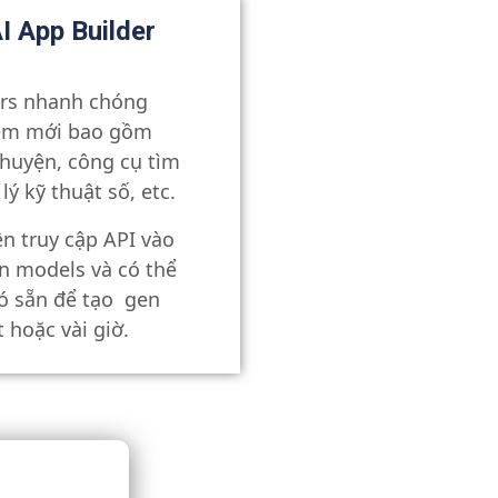
I App Builder
rs nhanh chóng
iệm mới bao gồm
chuyện, công cụ tìm
lý kỹ thuật số, etc.
n truy cập API vào
n models và có thể
ó sẵn để tạo gen
 hoặc vài giờ.