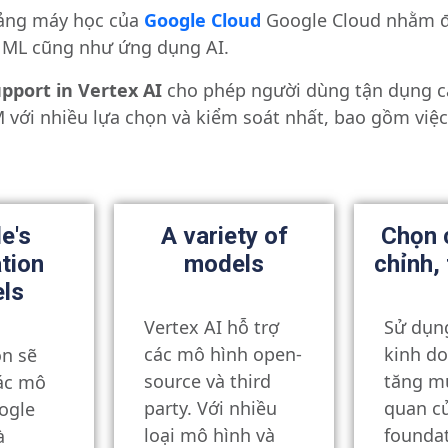
tảng máy học của
Google Cloud
Google Cloud nhằm đà
 ML cũng như ứng dụng AI.
pport in Vertex AI
cho phép người dùng tận dụng c
với nhiều lựa chọn và kiểm soát nhất, bao gồm việc
e's
A variety of
Chọn 
tion
models
chỉnh,
ls
Vertex AI hỗ trợ
Sử dụng
các mô hình open-
kinh d
ọn sẽ
source và third
tăng mứ
ác mô
party.
Với nhiều
quan c
ogle
loại mô hình và
founda
à