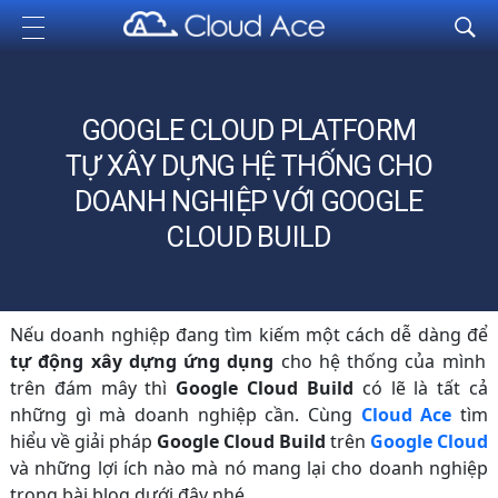
Cloud Ace
Nhà cung cấp giải pháp trên GCP cho doanh nghiệp
GOOGLE CLOUD PLATFORM
TỰ XÂY DỰNG HỆ THỐNG CHO
DOANH NGHIỆP VỚI GOOGLE
CLOUD BUILD
Nếu doanh nghiệp đang tìm kiếm một cách dễ dàng để
tự động xây dựng ứng dụng
cho hệ thống của mình
trên đám mây thì
Google Cloud Build
có lẽ là tất cả
những gì mà doanh nghiệp cần. Cùng
Cloud Ace
tìm
hiểu về giải pháp
Google Cloud Build
trên
Google Cloud
và những lợi ích nào mà nó mang lại cho doanh nghiệp
trong bài blog dưới đây nhé.