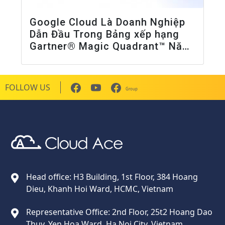
Google Cloud Là Doanh Nghiệp
Dẫn Đầu Trong Bảng xếp hạng
Gartner® Magic Quadrant™ Năm
2026 Về Cơ Sở Hạ Tầng AI
FOLLOW US
Group
Cloud Ace
Nhà cung cấp giải pháp trên GCP cho doanh nghiệp
Head office: H3 Building, 1st Floor, 384 Hoang
Dieu, Khanh Hoi Ward, HCMC, Vietnam
Representative Office: 2nd Floor, 25t2 Hoang Dao
Thuy, Yen Hoa Ward, Ha Noi City, Vietnam