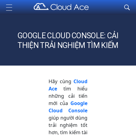
Cloud Ace
Nhà cung cấp giải pháp trên GCP cho doanh nghiệp
GOOGLE CLOUD CONSOLE: CẢI
THIỆN TRẢI NGHIỆM TÌM KIẾM
Hãy cùng
Cloud
Ace
tìm hiểu
những cải tiến
mới của
Google
Cloud Console
giúp người dùng
trải nghiệm tốt
hơn, tìm kiếm tài