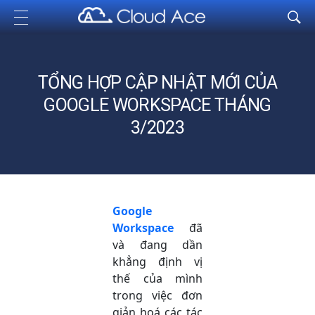
Cloud Ace
Nhà cung cấp giải pháp trên GCP cho doanh nghiệp
TỔNG HỢP CẬP NHẬT MỚI CỦA
GOOGLE WORKSPACE THÁNG
3/2023
Google
Workspace
đã
và đang dần
khẳng định vị
thế của mình
trong việc đơn
giản hoá các tác