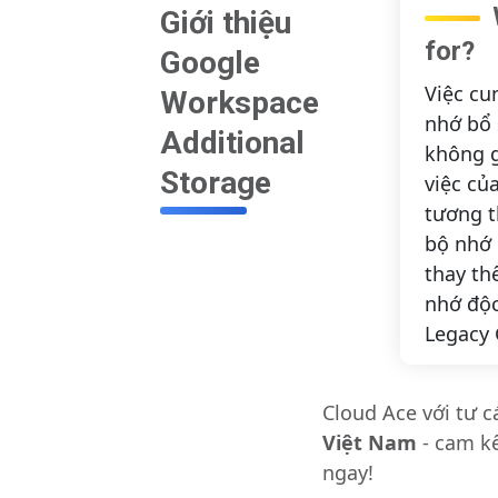
Giới thiệu
for?
Google
Việc cu
Workspace
nhớ bổ
Additional
không 
Storage
việc củ
tương t
bộ nhớ 
thay th
nhớ độc
Legacy 
Cloud Ace với tư c
Việt Nam
- cam k
ngay!