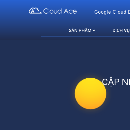
Google Cloud 
Cloud Ace
Nhà cung cấp giải pháp trên GCP cho doanh nghiệp
SẢN PHẨM
DỊCH VỤ
CẬP N