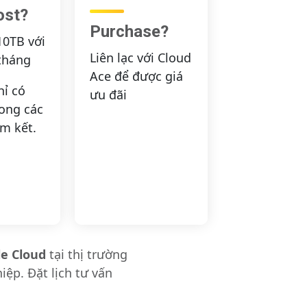
ost?
Purchase?
10TB với
Liên lạc với Cloud
tháng
Ace để được giá
hỉ có
ưu đãi
rong các
am kết.
e Cloud
tại thị trường
ệp. Đặt lịch tư vấn