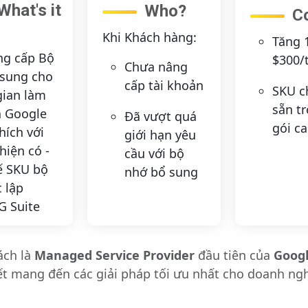
What's it
Who?
C
Khi Khách hàng:
Tăng 
ng cấp Bộ
$300/
Chưa nâng
 sung cho
cấp tài khoản
SKU c
gian làm
sẵn t
a Google
Đã vượt quá
gói c
hích với
giới hạn yêu
hiện có -
cầu với bộ
ế SKU bộ
nhớ bổ sung
 lập
G Suite
ách là
Managed Service Provider
đầu tiên của
Googl
ết
mang đến các giải pháp tối ưu nhất
cho doanh nghi