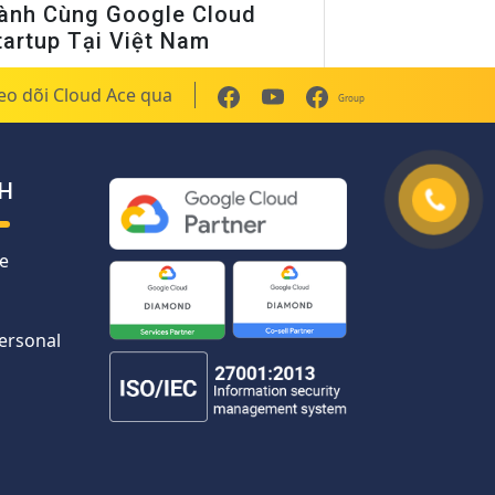
ành Cùng Google Cloud
tartup Tại Việt Nam
eo dõi Cloud Ace qua
Group
H
e
Personal