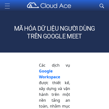
Cloud Ace
Nhà cung cấp giải pháp trên GCP cho doanh nghiệp
MÃ HÓA DỮ LIỆU NGƯỜI DÙNG
TRÊN GOOGLE MEET
Các dịch vụ
Google
Workspace
được thiết kế,
xây dựng và vận
hành trên một
nền tảng an
toàn, nhằm mục